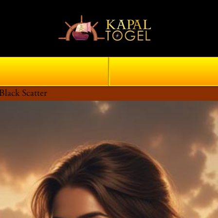
lack Scatter