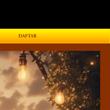
0
DAFTAR