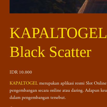
KAPALTOGEL ⚡️
Black Scatter
IDR 10.000
KAPALTOGEL
merupakan aplikasi resmi Slot Online
pengembangan secara online atau daring. Adapun keung
dalam pengembangan tersebut.